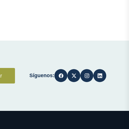
Síguenos:
r