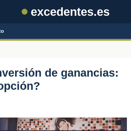
excedentes.es
to
nversión de ganancias:
 opción?