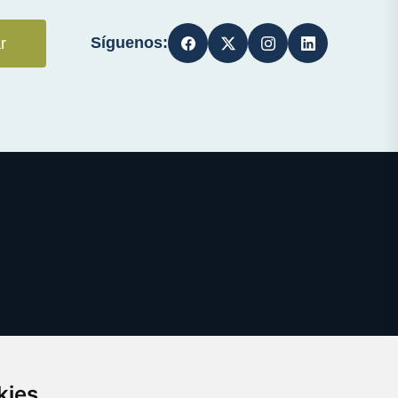
Síguenos:
r
kies